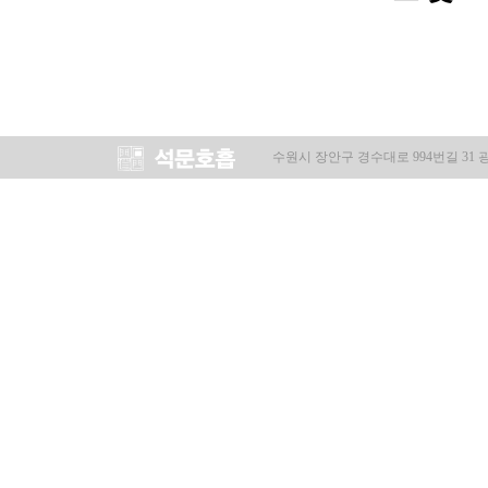
수원시 장안구 경수대로 994번길 31 