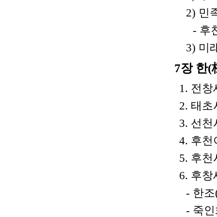
2) 민
- 후
3) 미
7장 한
1. 전창
2. 태초
3. 선천
4. 후
5. 후천
6. 후창
- 한조
- 죽