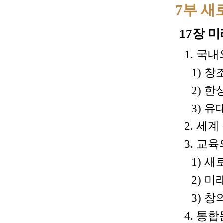
7부 새
17장 
1. 국
1) 창
2) 한
3) 
2. 세
3. 교
1) 새
2) 미
3) 
4. 통