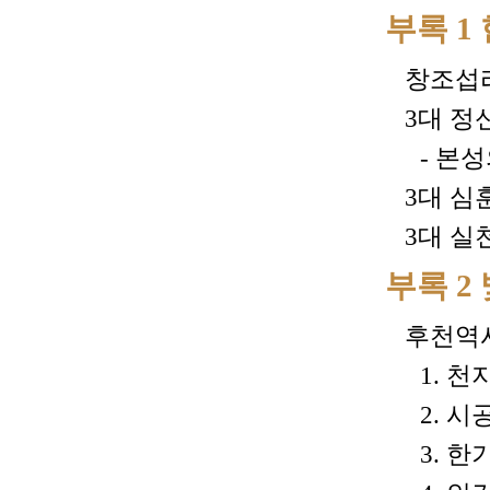
부록 1
창조섭리
3대 정신
- 본
3대 심훈
3대 실
부록 2
후천역사
1. 
2. 시
3. 한