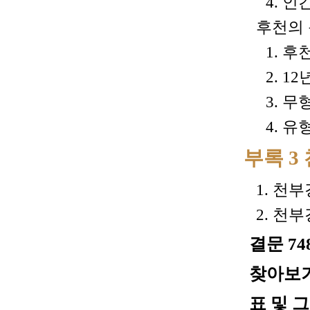
4. 
후천의 
1. 
2. 1
3. 
4. 
부록 3
1. 천부
2. 천부
결문 74
찾아보기
표 및 그