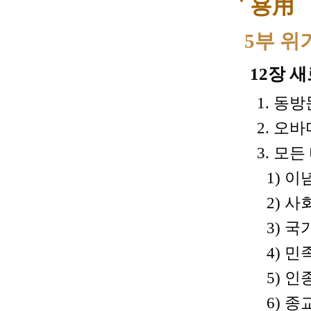
용用
5부 위
12장 
1. 동
2. 오
3. 모
1) 이
2) 사
3) 
4) 민
5) 인
6) 종