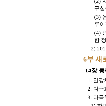
(2
구십
(3
루어
(4
한 
2) 
6부 새
14장 
1. 일
2. 다
3. 다
1) 한