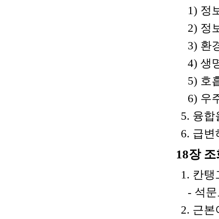
1) 
2) 정
3) 환
4) 생
5) 호
6) 우
5. 융
6. 급
18장 
1. 칸
- 석
2. 근