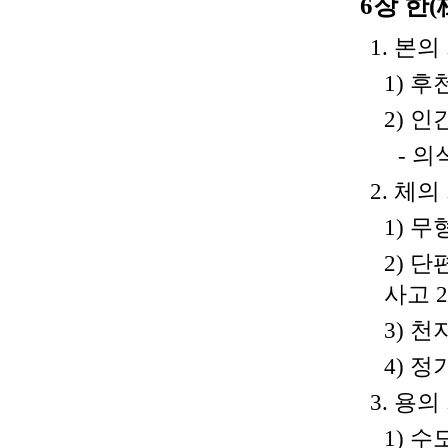
6장 한
1. 본의
1) 후
2) 
- 의
2. 체의
1) 
2)
사고 2
3) 
4) 
3. 용의
1) 수