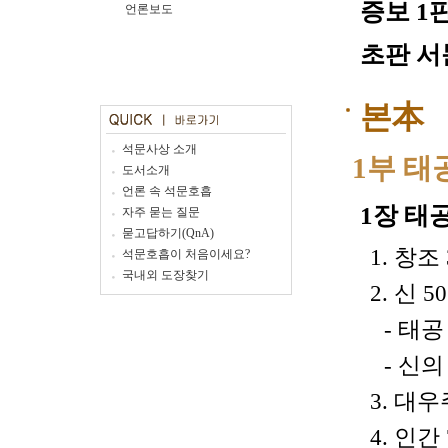
증보 1판
언론보도
초판 서문
본本
석문사상 소개
1부 
도서소개
언론 속 석문호흡
1장 태
자주 묻는 질문
묻고답하기(QnA)
1. 창조 
석문호흡이 처음이세요?
국내외 도장찾기
2. 신 50
- 태
- 신의
3. 대우
4. 인간 