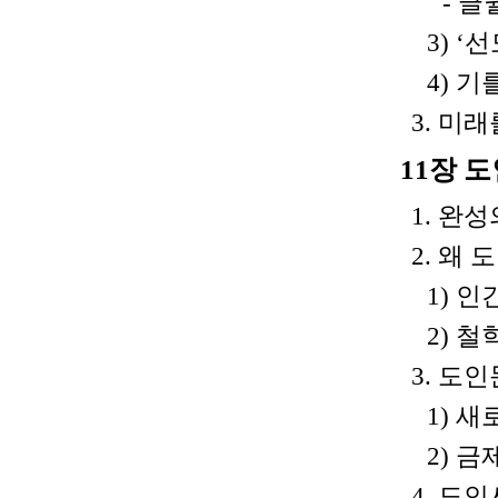
- 글
3) ‘
4) 기
3. 미
11장 
1. 완
2. 왜
1) 
2) 철
3. 도
1) 새
2) 
4. 도인