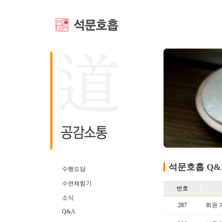
석문호흡 Q&
수행도담
수련체험기
번호
소식
287
회원 
Q&A