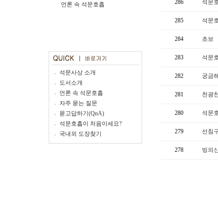
286
석문호
언론 속 석문호흡
285
석문호
284
초보
283
석문호
석문사상 소개
282
궁금
도서소개
언론 속 석문호흡
281
천광천
자주 묻는 질문
280
석문호
묻고답하기(QnA)
석문호흡이 처음이세요?
279
선침
국내외 도장찾기
278
빙의신