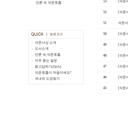
53
[석문
언론 속 석문호흡
52
[석문
51
석문사
50
[석문
석문사상 소개
49
[석문
도서소개
언론 속 석문호흡
48
[석문
자주 묻는 질문
47
[석문
묻고답하기(QnA)
석문호흡이 처음이세요?
46
[석문
국내외 도장찾기
45
[석문