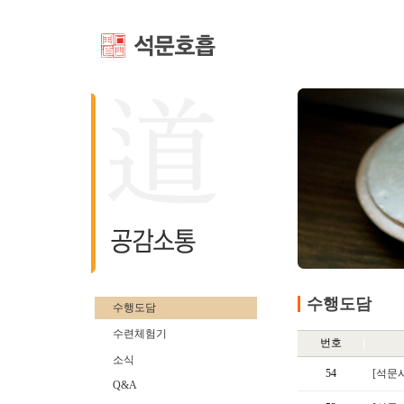
수행도담
수행도담
수련체험기
번호
소식
54
[석문
Q&A